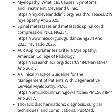
Myelopathy: What It Is, Causes, Symptoms
and Treatment. Cleveland Clinic.
https://my.clevelandclinic.org/health/diseases/21
myelopathy Año 2025.
Spinal metastases and metastatic spinal cord
compression. NICE NG234.
https://www.nice.org.uk/guidance/ng234 Año
2023, revisado 2026.
ACR Appropriateness Criteria Myelopathy.
American College of Radiology.
https://acsearch.acr.org/docs/69484/Narrative/
Año 2021.
A Clinical Practice Guideline for the
Management of Patients With Degenerative
Cervical Myelopathy. PMC.
https://pmc.ncbi.nlm.nih.gov/articles/PMC568484
Año 2017.
Thoracic disc herniations: diagnosis, surgical
techniques, and complications. PubMed.