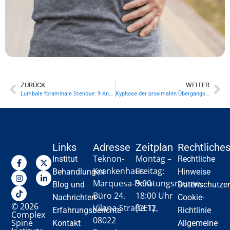
ZURÜCK
WEITER
Lumbale foraminale Stenose: 9 Anzeichen, dass dein Ischias nicht nur ein Bandscheibenvorfall ist
Kyphose der proximalen Übergangszone nach einer langen Versteifung: 9 Anzeichen, die man nicht einfach dem postoperativen Verlauf zuschreiben sollte
Links
Adresse
Zeitplan
Rechtliche
Teknon-
Montag –
Institut
Rechtliche
Krankenhaus
Freitag:
Behandlungen
Hinweise
Marquesa‑Beratungsräume,
9:00–
Blog und
Datenschutzer
Büro 24.
18:00 Uhr
Nachrichten
Cookie-
© 2026
Vilana‑Straße 12,
(CET)
Erfahrungsberichte
Richtlinie
Complex
08022
Spine
Kontakt
Allgemeine