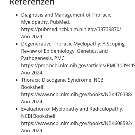
Referenzen
Diagnosis and Management of Thoracic
Myelopathy. PubMed.
https://pubmed.ncbi.nlm.nih.gov/38739870/
Año 2024.
Degenerative Thoracic Myelopathy: A Scoping
Review of Epidemiology, Genetics, and
Pathogenesis. PMC.
https://pmc.ncbi.nlm.nih.gov/articles/PMC113944
Año 2024.
Thoracic Discogenic Syndrome. NCBI
Bookshelf.
https://www.ncbi.nlm.nih.gov/books/NBK470388/
Año 2024.
Evaluation of Myelopathy and Radiculopathy.
NCBI Bookshelf.
https://www.ncbi.nlm.nih.gov/books/NBK608592/
Año 2024.