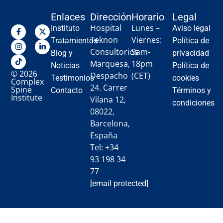
Enlaces
Dirección
Horario
Legal
Hospital
Lunes –
Instituto
Aviso legal
Teknon
Viernes:
Tratamientos
Política de
Consultorios
9am-
Blog y
privacidad
Marquesa,
18pm
Noticias
Política de
© 2026
Despacho
(CET)
Testimonios
cookies
Complex
24. Carrer
Spine
Contacto
Términos y
Institute
Vilana 12,
condiciones
08022,
Barcelona,
España
Tel: +34
93 198 34
77
[email protected]