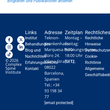
Biografien und Publikationen ansehen
Links
Adresse
Zeitplan
Rechtliche
Teknon-
Montag –
Institut
Rechtliche
Krankenhaus
Freitag:
Behandlungen
Hinweise
Marquesa‑Beratungsräume,
9:00–
Blog und
Datenschutzer
Büro 24.
18:00 Uhr
Nachrichten
Cookie-
© 2026
Vilana‑Straße 12,
(CET)
Erfahrungsberichte
Richtlinie
Complex
08022
Spine
Kontakt
Allgemeine
Institute
Barcelona,
Geschäftsbed
Spanien
Tel.: +34
93 198 34
77
[email protected]