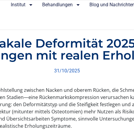
Institut
Behandlungen
Blog und Nachrichte
akale Deformität 2025:
ngen mit realen Erho
31/10/2025
 Fehlstellung zwischen Nacken und oberem Rücken, die Schm
enen Stadien—eine Rückenmarkskompression verursachen ka
ärung: den Deformitätstyp und die Steifigkeit festlegen un
tur (mitunter mittels Osteotomien) mehr Nutzen als Risiko b
n und Übersichtsarbeiten Symptome, sinnvolle Untersuchunge
ealistische Erholungszeiträume.