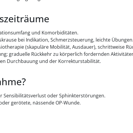
gszeiträume
rationsumfang und Komorbiditäten.
alskrause bei Indikation, Schmerzsteuerung, leichte Übungen
siotherapie (skapuläre Mobilität, Ausdauer), schrittweise Rüc
rung; graduelle Rückkehr zu körperlich fordernden Aktivitäte
nen Durchbauung und der Korrekturstabilität.
nahme?
ensibilitätsverlust oder Sphinkterstörungen.
 oder gerötete, nässende OP-Wunde.