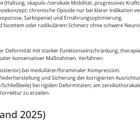
 (Haltung, skapulo-/zervikale Mobilität, progressives Kraftt
siekonzept; chronische Opioide nur bei klarer Indikation v
eoporose, Sarkopenie) und Ernährungsoptimierung.
end facettem oder radikulärem Schmerz ohne schwere Neurol
ider Deformität mit starker Funktionseinschränkung, thera
uater konservativer Maßnahmen. Verfahren:
osterior) bei medullärer/foraminaler Kompression.
iederherstellung und Sicherung der korrigierten Ausrichtu
-/Schließkeile) bei rigiden Deformitäten; am zervikothorak
Korrektur zu erzielen.
tand 2025)