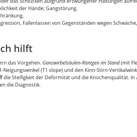
k oder das Schlucken aufgrund erzwungener Haltungen aufre
klichkeit der Hände; Gangstörung.
schränkung.
ogression, Fallenlassen von Gegenständen wegen Schwäche,
ch hilft
ern das Vorgehen.
Ganzwirbelsäulen-Röntgen im Stand
(mit Fl
T1-Neigungswinkel (T1 slope) und den Kinn-Stirn-Vertikalwin
T
die Steifigkeit der Deformität und die Knochenqualität. 
en die Diagnostik.