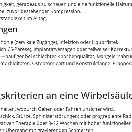
gkeit, geradeaus zu schauen und eine funktionelle Haltung
ei zuvor bestehender Kompression.
tändigkeit im Alltag.
ngen
ie (zervikale Zugänge), Infektion oder Liquorfistel.
ich C5-Parese), Implantatversagen oder teilweiser Korrektur
lle—häufiger bei schlechter Knochenqualität, Mangelernäh
, Komorbiditäten, Osteotomieart und Konstruktlänge. Präope
skriterien an eine Wirbelsäul
zu halten, wodurch Gehen oder Fahren unsicher wird.
chick, Stürze, Sphinkterstörungen) oder progrediente Radi
vativen Therapie über 8–12 Wochen mit hoher funktioneller
len Übergang mit gravierenden Schmerzen.