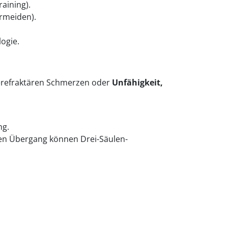
raining).
ermeiden).
ogie.
pierefraktären Schmerzen oder
Unfähigkeit,
ng.
alen Übergang können Drei-Säulen-