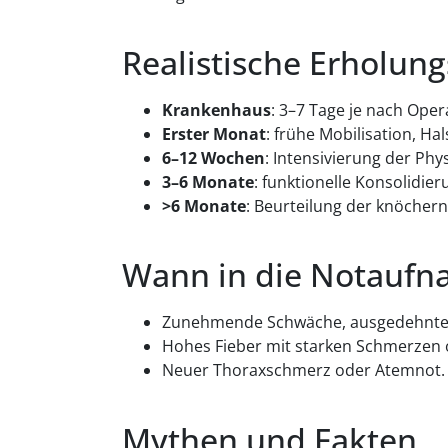
Realistische Erholun
Krankenhaus
: 3–7 Tage je nach Ope
Erster Monat
: frühe Mobilisation, H
6–12 Wochen
: Intensivierung der Phy
3–6 Monate
: funktionelle Konsolidie
>6 Monate
: Beurteilung der knöcher
Wann in die Notauf
Zunehmende Schwäche, ausgedehnter S
Hohes Fieber mit starken Schmerzen
Neuer Thoraxschmerz oder Atemnot.
Mythen und Fakten