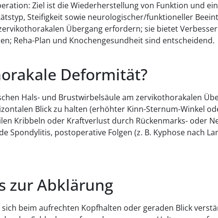
eration: Ziel ist die Wiederherstellung von Funktion und ein
styp, Steifigkeit sowie neurologischer/funktioneller Beein
rvikothorakalen Übergang erfordern; sie bietet Verbesserun
en; Reha-Plan und Knochengesundheit sind entscheidend.
horakale Deformität?
ischen Hals- und Brustwirbelsäule am zervikothorakalen Übe
izontalen Blick zu halten (erhöhter Kinn-Sternum-Winkel ode
en Kribbeln oder Kraftverlust durch Rückenmarks- oder Ner
e Spondylitis, postoperative Folgen (z. B. Kyphose nach La
 zur Abklärung
sich beim aufrechten Kopfhalten oder geraden Blick verstär