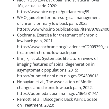
NICE NG59 Low back pain and sciatica in over
16s, actualizado 2020:
https://www.nice.org.uk/guidance/ng59
WHO guideline for non-surgical management
of chronic primary low back pain, 2023:
https://www.who.int/publications/i/item/9789240
Cochrane, Exercise for treatment of chronic
low back pain, 2021:
https://www.cochrane.org/evidence/CD009790_exe
treatment-chronic-low-back-pain
Brinjikji et al., Systematic literature review of
imaging features of spinal degeneration in
asymptomatic populations, 2015:
https://pubmed.ncbi.nlm.nih.gov/25430861/
Hopayian et al., The association of Modic
changes and chronic low back pain, 2022:
https://pubmed.ncbi.nlm.nih.gov/36438174/
Remotti et al., Discogenic Back Pain: Update
on Treatment, 2023: