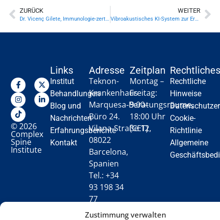
ZURÜCK
WEITER
Dr. Vicenç Gilete, Immunologie-zertifiziert durch Harvard
Vibroakustisches KI-System zur Erkennung von Pedikelperforationen
Links
Adresse
Zeitplan
Rechtliche
Teknon-
Montag –
Institut
Rechtliche
Krankenhaus
Freitag:
Behandlungen
Hinweise
Marquesa‑Beratungsräume,
9:00–
Blog und
Datenschutzer
Büro 24.
18:00 Uhr
Nachrichten
Cookie-
© 2026
Vilana‑Straße 12,
(CET)
Erfahrungsberichte
Richtlinie
Complex
08022
Spine
Kontakt
Allgemeine
Institute
Barcelona,
Geschäftsbed
Spanien
Tel.: +34
93 198 34
77
[email protected]
Zustimmung verwalten