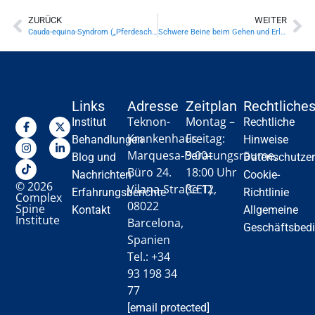
ZURÜCK
WEITER
Cauda-equina-Syndrom („Pferdeschweif“): 7 Warnzeichen, bei denen du nicht abwarten solltest
Schwere Beine beim Gehen und Erleichterung beim Sitzen? 8 Hinweise, um zu wissen, ob das Problem von der Wirbelsäule oder der Durchblutung kommt
Links
Adresse
Zeitplan
Rechtliche
Teknon-
Montag –
Institut
Rechtliche
Krankenhaus
Freitag:
Behandlungen
Hinweise
Marquesa‑Beratungsräume,
9:00–
Blog und
Datenschutzer
Büro 24.
18:00 Uhr
Nachrichten
Cookie-
© 2026
Vilana‑Straße 12,
(CET)
Erfahrungsberichte
Richtlinie
Complex
08022
Spine
Kontakt
Allgemeine
Institute
Barcelona,
Geschäftsbed
Spanien
Tel.: +34
93 198 34
77
[email protected]