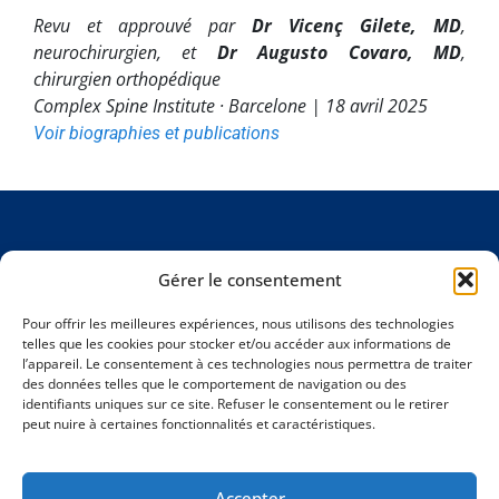
Revu et approuvé par
Dr Vicenç Gilete, MD
,
neurochirurgien, et
Dr Augusto Covaro, MD
,
chirurgien orthopédique
Complex Spine Institute · Barcelone |
18 avril 2025
Voir biographies et publications
Links
Adresse
Calendrier
Légal
Gérer le consentement
Hospital
Lundi –
Institut
Mentions
Pour offrir les meilleures expériences, nous utilisons des technologies
Teknon
Vendredi :
Traitements
légales
telles que les cookies pour stocker et/ou accéder aux informations de
Salles de
9 h–18 h
Blog et
Politique
l’appareil. Le consentement à ces technologies nous permettra de traiter
consultation Marquesa,
(CET)
des données telles que le comportement de navigation ou des
actualités
de
© 2026
identifiants uniques sur ce site. Refuser le consentement ou le retirer
bureau 24.
Temoignages
confidentialité
Complex
peut nuire à certaines fonctionnalités et caractéristiques.
Rue Vilana 12,
Spine
Contact
Politique
Institute
08022
relative
Barcelone,
aux
Accepter