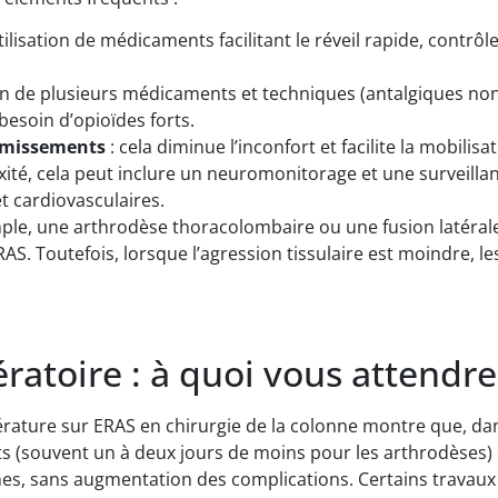
tilisation de médicaments facilitant le réveil rapide, contrôl
n de plusieurs médicaments et techniques (antalgiques non 
e besoin d’opioïdes forts.
vomissements
: cela diminue l’inconfort et facilite la mobilisa
exité, cela peut inclure un neuromonitorage et une survei
t cardiovasculaires.
mple, une arthrodèse thoracolombaire ou une fusion latérale m
RAS. Toutefois, lorsque l’agression tissulaire est moindre, 
ratoire : à quoi vous attendr
ttérature sur ERAS en chirurgie de la colonne montre que, d
ts (souvent un à deux jours de moins pour les arthrodèses) 
nes, sans augmentation des complications. Certains travau