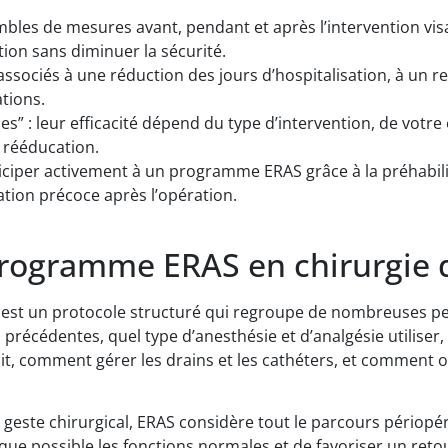
s de mesures avant, pendant et après l’intervention visant
tion sans diminuer la sécurité.
é associés à une réduction des jours d’hospitalisation, à un
tions.
s” : leur efficacité dépend du type d’intervention, de votre 
a rééducation.
iciper activement à un programme ERAS grâce à la préhabilita
tion précoce après l’opération.
programme ERAS en chirurgie 
t un protocole structuré qui regroupe de nombreuses petit
récédentes, quel type d’anesthésie et d’analgésie utilise
t, comment gérer les drains et les cathéters, et comment or
geste chirurgical, ERAS considère tout le parcours périopéra
que possible les fonctions normales et de favoriser un retou