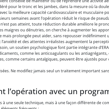
ouvent conseillé de maintenir ou de reprendre une activité 
ré pour le tronc et les jambes, dans la mesure où la douleu
on avec la meilleure capacité cardiovasculaire et musculaire po
sieurs semaines avant l’opération réduit le risque de pseuda
 n’est pas atteint, toute réduction durable améliore le prono
es maigres ou dénutries, on cherche à augmenter les apports
e mais prolongée peut aider, sans repousser indéfiniment u
: l’anxiété et des attentes irréalistes augmentent la percepti
besoin, un soutien psychologique font partie intégrante d’ERA
dicaments, comme les anticoagulants ou les antiagrégants, e
res, comme certains antalgiques, peuvent être ajustés pour 
isées. Ne modifiez jamais seul un traitement important sans
nt l’opération avec un progr
s à une seule technique, mais à une façon différente de co
s éléments fréquents :