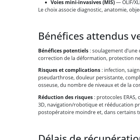
Voies mini-invasives (MIS)
— OLIF/XLI
Le choix associe diagnostic, anatomie, objec
Bénéfices attendus ve
Bénéfices potentiels
: soulagement d’une d
correction de la déformation, protection neu
Risques et complications
: infection, sai
pseudarthrose, douleur persistante, compli
osseuse, du nombre de niveaux et de la com
Réduction des risques
: protocoles ERAS, o
3D, navigation/robotique et rééducation pré
postopératoire moindre et, dans certains t
Délais de récupératio