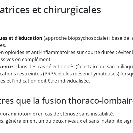
atrices et chirurgicales
es et d’éducation
(approche biopsychosociale) : base de la
es.
n opioïdes et anti-inflammatoires sur courte durée ; éviter 
assives en complément.
quence
: dans des cas sélectionnés (facettaire ou sacro-iliaqu
ations restreintes (PRP/cellules mésenchymateuses) lorsque 
s et l’indication doit être individualisée.
tres que la fusion thoraco-lombair
foraminotomie) en cas de sténose sans instabilité.
s, généralement un ou deux niveaux et sans instabilité signif